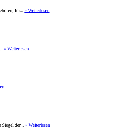
hören, für...
» Weiterlesen
...
» Weiterlesen
sen
Siegel der...
» Weiterlesen