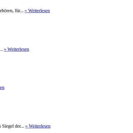
hören, für...
» Weiterlesen
...
» Weiterlesen
sen
Siegel der...
» Weiterlesen