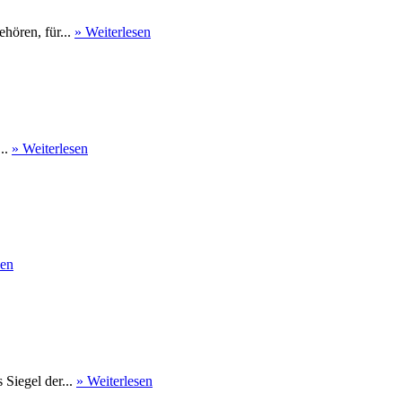
hören, für...
» Weiterlesen
...
» Weiterlesen
sen
Siegel der...
» Weiterlesen