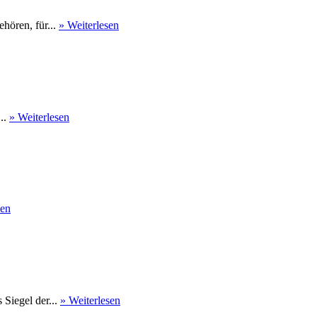
hören, für...
» Weiterlesen
...
» Weiterlesen
sen
Siegel der...
» Weiterlesen