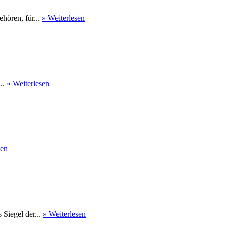
hören, für...
» Weiterlesen
...
» Weiterlesen
sen
Siegel der...
» Weiterlesen