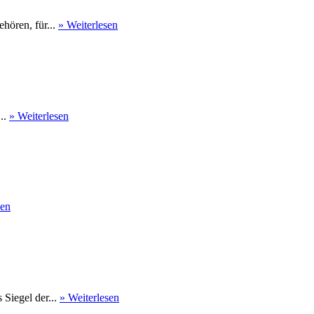
hören, für...
» Weiterlesen
...
» Weiterlesen
sen
Siegel der...
» Weiterlesen