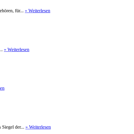
hören, für...
» Weiterlesen
...
» Weiterlesen
sen
Siegel der...
» Weiterlesen